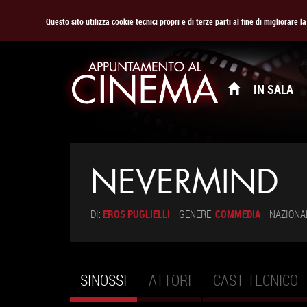
Questo sito utilizza cookie tecnici propri e di terze parti al fine di migliorare 
IN SALA
NEVERMIND
DI:
EROS PUGLIELLI
GENERE:
COMMEDIA
NAZIONA
SINOSSI
(SCHEDA
ATTORI
CAST TECNICO
Schede primarie
ATTIVA)