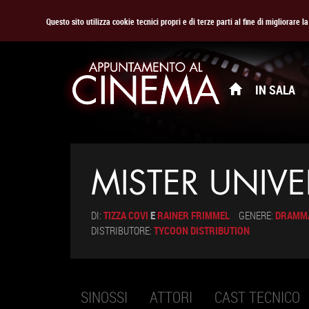
Questo sito utilizza cookie tecnici propri e di terze parti al fine di migliorare 
IN SALA
MISTER UNIV
DI:
TIZZA COVI
E
RAINER FRIMMEL
GENERE:
DRAMM
DISTRIBUTORE:
TYCOON DISTRIBUTION
SINOSSI
ATTORI
CAST TECNICO
Schede primarie