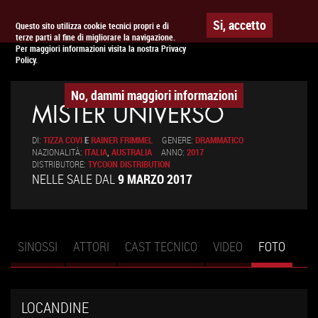
To
APPUNTAMENTO AL
CINEMA
Si, accetto
Questo sito utilizza cookie tecnici propri e di
terze parti al fine di migliorare la navigazione.
na
Per maggiori informazioni visita la nostra Privacy
Policy.
No, dammi maggiori informazioni
MISTER UNIVERSO
DI:
TIZZA COVI
E
RAINER FRIMMEL
GENERE:
DRAMMATICO
NAZIONALITÀ:
ITALIA
,
AUSTRALIA
ANNO:
2017
DISTRIBUTORE:
TYCOON DISTRIBUTION
NELLE SALE DAL
9 MARZO 2017
SINOSSI
ATTORI
CAST TECNICO
VIDEO
FOTO
(SCHE
Schede primarie
ATTIV
LOCANDINE