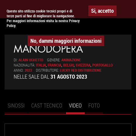
Togg
APPUNTAMENTO AL
CINEMA
Si, accetto
Questo sito utilizza cookie tecnici propri e di
terze parti al fine di migliorare la navigazione.
navig
Per maggiori informazioni visita la nostra Privacy
Policy.
No, dammi maggiori informazioni
MANODOPERA
DI:
ALAIN UGHETTO
GENERE:
ANIMAZIONE
NAZIONALITÀ:
ITALIA
,
FRANCIA
,
BELGIO
,
SVIZZERA
,
PORTOGALLO
ANNO:
2023
DISTRIBUTORE:
LUCKY RED DISTRIBUZIONE
NELLE SALE DAL
31 AGOSTO 2023
SINOSSI
CAST TECNICO
VIDEO
(SCHEDA
FOTO
Schede primarie
ATTIVA)