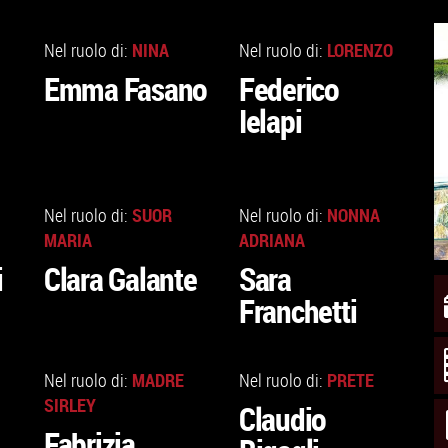
VAI
VAI
ALLA
ALLA
NINA
LORENZO
Nel ruolo di:
Nel ruolo di:
SCHEDA
SCHEDA
Emma Fasano
Federico
Ielapi
VAI
VAI
ALLA
ALLA
SUOR
NONNA
Nel ruolo di:
Nel ruolo di:
SCHEDA
SCHEDA
MARIA
ADRIANA
i
Clara Galante
Sara
Franchetti
VAI
VAI
ALLA
ALLA
MADRE
PRETE
Nel ruolo di:
Nel ruolo di:
SCHEDA
SCHEDA
SIRLEY
Claudio
Fabrizia