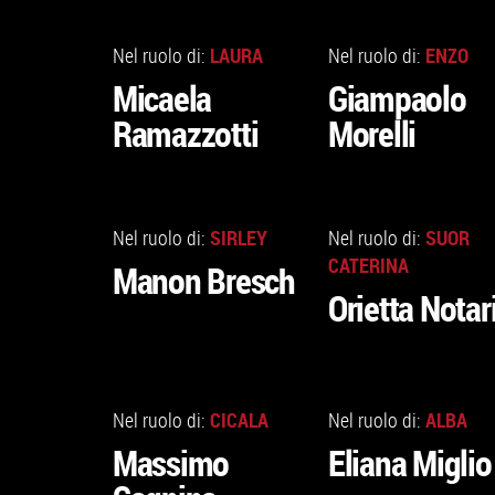
VAI
VAI
ALLA
ALLA
LAURA
ENZO
Nel ruolo di:
Nel ruolo di:
SCHEDA
SCHEDA
Micaela
Giampaolo
Ramazzotti
Morelli
VAI
VAI
ALLA
ALLA
SIRLEY
SUOR
Nel ruolo di:
Nel ruolo di:
SCHEDA
SCHEDA
CATERINA
Manon Bresch
Orietta Notar
VAI
VAI
ALLA
ALLA
CICALA
ALBA
Nel ruolo di:
Nel ruolo di:
SCHEDA
SCHEDA
Massimo
Eliana Miglio