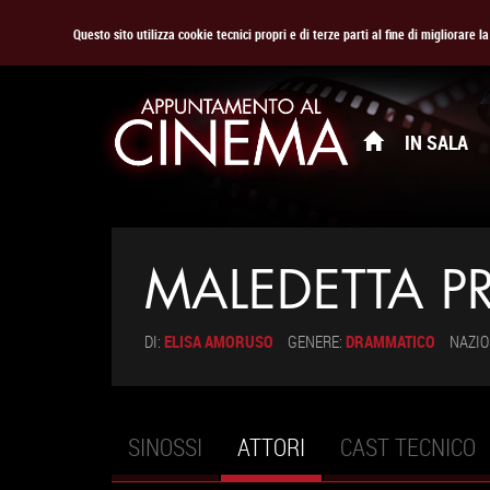
Questo sito utilizza cookie tecnici propri e di terze parti al fine di migliorare 
IN SALA
MALEDETTA P
DI:
ELISA AMORUSO
GENERE:
DRAMMATICO
NAZIO
SINOSSI
ATTORI
(SCHEDA
CAST TECNICO
Schede primarie
ATTIVA)