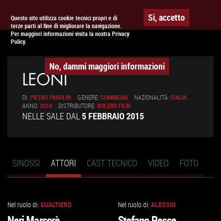
Togg
APPUNTAMENTO AL
CINEMA
Si, accetto
Questo sito utilizza cookie tecnici propri e di
terze parti al fine di migliorare la navigazione.
navig
Per maggiori informazioni visita la nostra Privacy
Policy.
No, dammi maggiori informazioni
LEONI
DI:
PIETRO PAROLIN
GENERE:
COMMEDIA
NAZIONALITÀ:
ITALIA
ANNO:
2014
DISTRIBUTORE:
BOLERO FILM
NELLE SALE DAL
5 FEBBRAIO 2015
SINOSSI
ATTORI
(SCHEDA
CAST TECNICO
VIDEO
FOTO
Schede primarie
ATTIVA)
Nel ruolo di:
GUALTIERO
Nel ruolo di:
ALESSIO
VAI
VAI
Neri Marcorè
Stefano Pesce