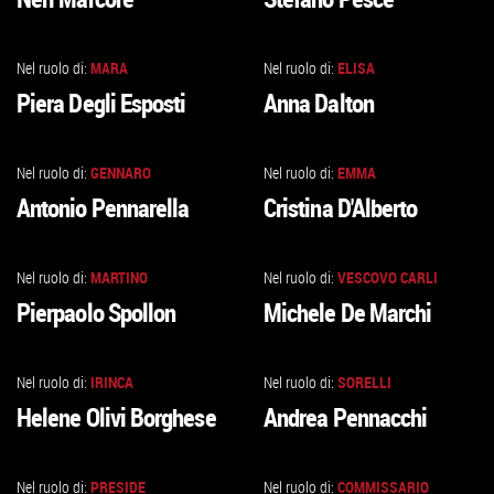
ALLA
ALLA
SCHEDA
SCHEDA
Nel ruolo di:
MARA
Nel ruolo di:
ELISA
VAI
VAI
Piera Degli Esposti
Anna Dalton
ALLA
ALLA
SCHEDA
SCHEDA
Nel ruolo di:
GENNARO
Nel ruolo di:
EMMA
VAI
VAI
Antonio Pennarella
Cristina D'Alberto
ALLA
ALLA
SCHEDA
SCHEDA
Nel ruolo di:
MARTINO
Nel ruolo di:
VESCOVO CARLI
VAI
VAI
Pierpaolo Spollon
Michele De Marchi
ALLA
ALLA
SCHEDA
SCHEDA
Nel ruolo di:
IRINCA
Nel ruolo di:
SORELLI
VAI
VAI
Helene Olivi Borghese
Andrea Pennacchi
ALLA
ALLA
SCHEDA
SCHEDA
Nel ruolo di:
PRESIDE
Nel ruolo di:
COMMISSARIO