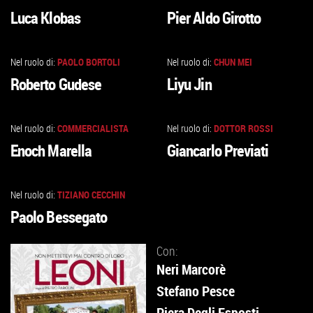
VAI
VAI
Luca Klobas
Pier Aldo Girotto
ALLA
ALLA
SCHEDA
SCHEDA
Nel ruolo di:
PAOLO BORTOLI
Nel ruolo di:
CHUN MEI
VAI
VAI
Roberto Gudese
Liyu Jin
ALLA
ALLA
SCHEDA
SCHEDA
Nel ruolo di:
COMMERCIALISTA
Nel ruolo di:
DOTTOR ROSSI
VAI
VAI
Enoch Marella
Giancarlo Previati
ALLA
ALLA
SCHEDA
SCHEDA
Nel ruolo di:
TIZIANO CECCHIN
VAI
Paolo Bessegato
ALLA
SCHEDA
Con:
Neri Marcorè
Stefano Pesce
Piera Degli Esposti