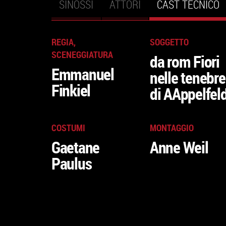
SINOSSI
ATTORI
CAST TECNICO
(
Schede primarie
A
REGIA,
SOGGETTO
SCENEGGIATURA
da rom Fiori
Emmanuel
nelle tenebre
Finkiel
di AAppelfel
COSTUMI
MONTAGGIO
Gaetane
Anne Weil
Paulus