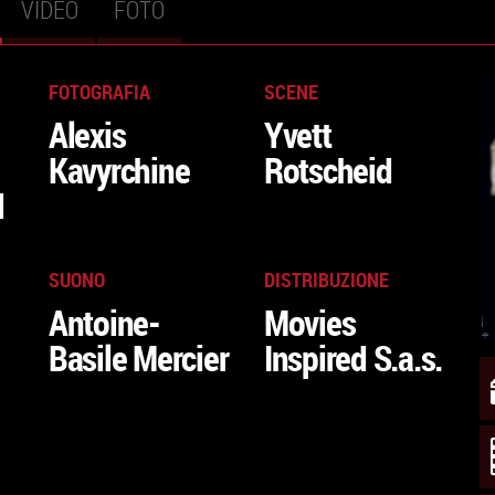
SCHEDA
VIDEO
FOTO
TTIVA)
FOTOGRAFIA
SCENE
Alexis
Yvett
Kavyrchine
Rotscheid
d
SUONO
DISTRIBUZIONE
Antoine-
Movies
Basile Mercier
Inspired S.a.s.