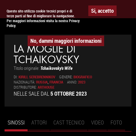
Togg
APPUNTAMENTO AL
CINEMA
Si, accetto
Questo sito utilizza cookie tecnici propri e di
terze parti al fine di migliorare la navigazione.
navig
Per maggiori informazioni visita la nostra Privacy
Policy.
No, dammi maggiori informazioni
LA MOGLIE DI
TCHAIKOVSKY
Titolo originale:
Tchaikovsky's Wife
DI:
KIRILL SEREBRENNIKOV
GENERE:
BIOGRAFICO
NAZIONALITÀ:
RUSSIA
,
FRANCIA
ANNO:
2023
DISTRIBUTORE:
ARTHOUSE
NELLE SALE DAL
5 OTTOBRE 2023
SINOSSI
(SCHEDA
ATTORI
CAST TECNICO
VIDEO
FOTO
Schede primarie
ATTIVA)