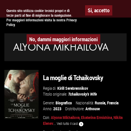
Togg
APPUNTAMENTO AL
CINEMA
Si, accetto
Questo sito utilizza cookie tecnici propri e di
terze parti al fine di migliorare la navigazione.
navig
Per maggiori informazioni visita la nostra Privacy
Policy.
No, dammi maggiori informazioni
ALYONA MIKHAILOVA
La moglie di Tchaikovsky
Regia di:
Kirill Serebrennikov
Titolo originale:
Tchaikovsky's Wife
Genere:
Biografico
Nazionalità:
Russia
,
Francia
Anno:
2023
Distributore:
Arthouse
Con:
Alyona Mikhailova
,
Ekaterina Ermishina
,
Nikita
Elenev
...
Vedi tutto il cast