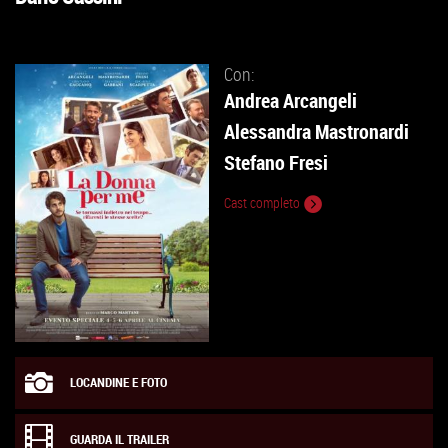
VAI
ALLA
SCHEDA
Con:
Andrea Arcangeli
Alessandra Mastronardi
Stefano Fresi
Cast completo
LOCANDINE E FOTO
GUARDA IL TRAILER