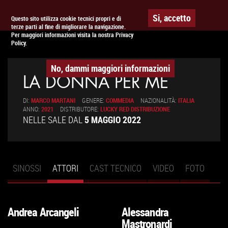
Togg
APPUNTAMENTO AL
CINEMA
Si, accetto
Questo sito utilizza cookie tecnici propri e di
terze parti al fine di migliorare la navigazione.
navig
Per maggiori informazioni visita la nostra Privacy
Policy.
No, dammi maggiori informazioni
LA DONNA PER ME
DI:
MARCO MARTANI
GENERE:
COMMEDIA
NAZIONALITÀ:
ITALIA
ANNO:
2021
DISTRIBUTORE:
LUCKY RED DISTRIBUZIONE
NELLE SALE DAL
5 MAGGIO 2022
SINOSSI
ATTORI
(SCHEDA
CAST TECNICO
VIDEO
FOTO
Schede primarie
ATTIVA)
Andrea Arcangeli
Alessandra
VAI
VAI
Mastronardi