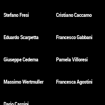
ALLA
ALLA
SCHEDA
SCHEDA
Stefano Fresi
Cristiano Caccamo
VAI
VAI
ALLA
ALLA
SCHEDA
SCHEDA
Eduardo Scarpetta
Francesco Gabbani
VAI
VAI
ALLA
ALLA
SCHEDA
SCHEDA
Giuseppe Cederna
Pamela Villoresi
VAI
VAI
ALLA
ALLA
SCHEDA
SCHEDA
Massimo Wertmuller
Francesca Agostini
VAI
VAI
ALLA
ALLA
SCHEDA
SCHEDA
Dario Cassini