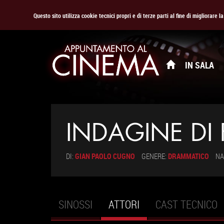
Questo sito utilizza cookie tecnici propri e di terze parti al fine di migliorare 
IN SALA
INDAGINE DI 
DI:
GIAN PAOLO CUGNO
GENERE:
DRAMMATICO
NA
SINOSSI
ATTORI
(SCHEDA
CAST TECNICO
Schede primarie
ATTIVA)