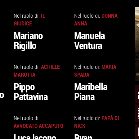
VAI
VAI
ALLA
ALLA
IL
DONNA
Nel ruolo di:
Nel ruolo di:
SCHEDA
SCHEDA
GIUDICE
ANNA
Mariano
Manuela
Rigillo
Ventura
VAI
VAI
ALLA
ALLA
ACHILLE
MARIA
Nel ruolo di:
Nel ruolo di:
SCHEDA
SCHEDA
MAROTTA
SPADA
Pippo
Maribella
o
Pattavina
Piana
VAI
VAI
ALLA
ALLA
PAPÀ DI
Nel ruolo di:
Nel ruolo di:
SCHEDA
SCHEDA
AVVOCATO ACCAPUTO
NICK
Luca Iacono
Ryan