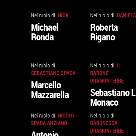
VAI
VAI
ALLA
ALLA
NICK
DANIELA
Nel ruolo di:
Nel ruolo di:
SCHEDA
SCHEDA
Michael
Roberta
Ronda
Rigano
VAI
VAI
ALLA
ALLA
IL
Nel ruolo di:
Nel ruolo di:
SCHEDA
SCHEDA
SEBASTIANO SPADA
BARONE
DRAMONTERRE
Marcello
Sebastiano L
Mazzarella
Monaco
VAI
VAI
ALLA
ALLA
NICOLÒ
Nel ruolo di:
Nel ruolo di:
SCHEDA
SCHEDA
SPADA ANZIANO
BARONESSA
DRAMONTERRE
Antonio