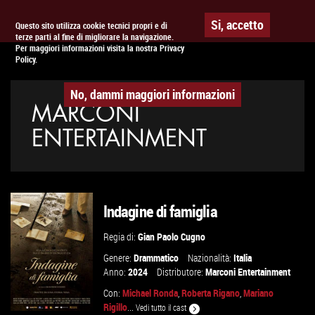
Togg
APPUNTAMENTO AL
CINEMA
Si, accetto
Questo sito utilizza cookie tecnici propri e di
terze parti al fine di migliorare la navigazione.
navig
Per maggiori informazioni visita la nostra Privacy
Policy.
No, dammi maggiori informazioni
MARCONI
ENTERTAINMENT
Indagine di famiglia
Regia di:
Gian Paolo Cugno
Genere:
Drammatico
Nazionalità:
Italia
Anno:
2024
Distributore:
Marconi Entertainment
Con:
Michael Ronda
,
Roberta Rigano
,
Mariano
Rigillo
...
Vedi tutto il cast