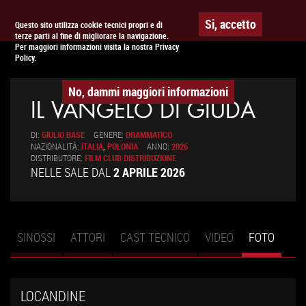
To
APPUNTAMENTO AL
CINEMA
Si, accetto
Questo sito utilizza cookie tecnici propri e di
terze parti al fine di migliorare la navigazione.
na
Per maggiori informazioni visita la nostra Privacy
Policy.
No, dammi maggiori informazioni
IL VANGELO DI GIUDA
DI:
GIULIO BASE
GENERE:
DRAMMATICO
NAZIONALITÀ:
ITALIA
,
POLONIA
ANNO:
2026
DISTRIBUTORE:
FILM CLUB DISTRIBUZIONE
NELLE SALE DAL
2 APRILE 2026
SINOSSI
ATTORI
CAST TECNICO
VIDEO
FOTO
(SCHE
Schede primarie
ATTIV
LOCANDINE