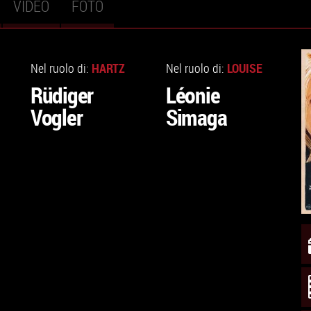
VIDEO
FOTO
VAI
VAI
ALLA
ALLA
HARTZ
LOUISE
Nel ruolo di:
Nel ruolo di:
SCHEDA
SCHEDA
Rüdiger
Léonie
Vogler
Simaga