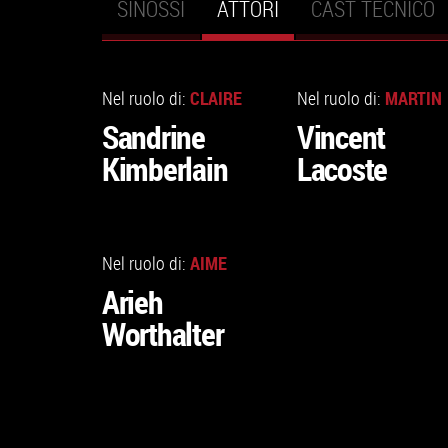
SINOSSI
ATTORI
(SCHEDA
CAST TECNICO
Schede primarie
ATTIVA)
VAI
VAI
ALLA
ALLA
CLAIRE
MARTIN
Nel ruolo di:
Nel ruolo di:
SCHEDA
SCHEDA
Sandrine
Vincent
Kimberlain
Lacoste
VAI
ALLA
AIME
Nel ruolo di:
SCHEDA
Arieh
Worthalter