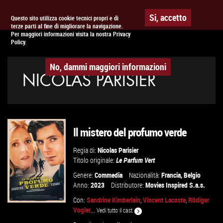
Togg
APPUNTAMENTO AL
CINEMA
Si, accetto
Questo sito utilizza cookie tecnici propri e di
terze parti al fine di migliorare la navigazione.
navig
Per maggiori informazioni visita la nostra Privacy
Policy.
No, dammi maggiori informazioni
NICOLAS PARISIER
Il mistero del profumo verde
Regia di:
Nicolas Parisier
Titolo originale:
Le Parfum Vert
Genere:
Commedia
Nazionalità:
Francia
,
Belgio
Anno:
2023
Distributore:
Movies Inspired S.a.s.
Con:
Sandrine Kimberlain
,
Vincent Lacoste
,
Rüdiger
Vogler
...
Vedi tutto il cast