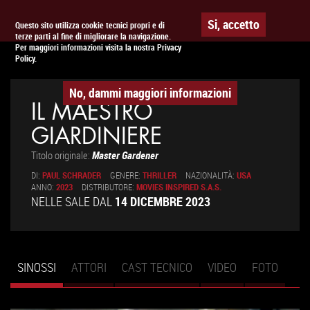
Togg
APPUNTAMENTO AL
CINEMA
Si, accetto
Questo sito utilizza cookie tecnici propri e di
terze parti al fine di migliorare la navigazione.
navig
Per maggiori informazioni visita la nostra Privacy
Policy.
No, dammi maggiori informazioni
IL MAESTRO
GIARDINIERE
Titolo originale:
Master Gardener
DI:
PAUL SCHRADER
GENERE:
THRILLER
NAZIONALITÀ:
USA
ANNO:
2023
DISTRIBUTORE:
MOVIES INSPIRED S.A.S.
NELLE SALE DAL
14 DICEMBRE 2023
SINOSSI
(SCHEDA
ATTORI
CAST TECNICO
VIDEO
FOTO
Schede primarie
ATTIVA)