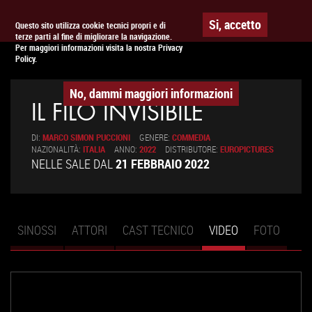
Togg
APPUNTAMENTO AL
CINEMA
Si, accetto
Questo sito utilizza cookie tecnici propri e di
terze parti al fine di migliorare la navigazione.
navig
Per maggiori informazioni visita la nostra Privacy
Policy.
No, dammi maggiori informazioni
IL FILO INVISIBILE
DI:
MARCO SIMON PUCCIONI
GENERE:
COMMEDIA
NAZIONALITÀ:
ITALIA
ANNO:
2022
DISTRIBUTORE:
EUROPICTURES
NELLE SALE DAL
21 FEBBRAIO 2022
SINOSSI
ATTORI
CAST TECNICO
VIDEO
(SCHEDA
FOTO
Schede primarie
ATTIVA)