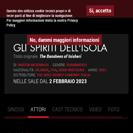
Togg
APPUNTAMENTO AL
CINEMA
Si, accetto
Questo sito utilizza cookie tecnici propri e di
terze parti al fine di migliorare la navigazione.
navig
Per maggiori informazioni visita la nostra Privacy
Policy.
No, dammi maggiori informazioni
GLI SPIRITI DELL'ISOLA
Titolo originale:
The Banshees of Inisheri
DI:
MARTIN MCDONAGH
GENERE:
DRAMMATICO
NAZIONALITÀ:
IRLANDA
,
USA
,
GRAN BRETAGNA
ANNO:
2023
DISTRIBUTORE:
THE WALT DISNEY COMPANY ITALIA
NELLE SALE DAL
2 FEBBRAIO 2023
SINOSSI
ATTORI
(SCHEDA
CAST TECNICO
VIDEO
FOTO
Schede primarie
ATTIVA)