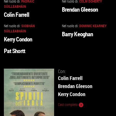
Nel ruolo di:
PÁDRAIC
Nel ruolo di:
COLM DOHERTY
VAI
VAI
SÚILLEABHÁIN
Brendan Gleeson
ALLA
ALLA
Colin Farrell
SCHEDA
SCHEDA
Nel ruolo di:
SIOBHÁN
Nel ruolo di:
DOMINIC KEARNEY
VAI
VAI
SÚILLEABHÁIN
Barry Keoghan
ALLA
ALLA
Kerry Condon
SCHEDA
SCHEDA
Pat Shortt
VAI
ALLA
SCHEDA
Con:
Colin Farrell
Brendan Gleeson
Kerry Condon
Cast completo