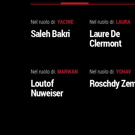
ATTIVA)
VAI
VAI
ALLA
ALLA
YACINE
LAURA
Nel ruolo di:
Nel ruolo di:
SCHEDA
SCHEDA
Saleh Bakri
Laure De
Clermont
VAI
VAI
ALLA
ALLA
MARWAN
YOHAV
Nel ruolo di:
Nel ruolo di:
SCHEDA
SCHEDA
Loutof
Roschdy Ze
Nuweiser