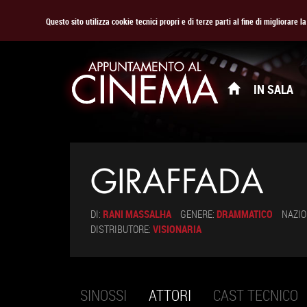
Questo sito utilizza cookie tecnici propri e di terze parti al fine di migliorare 
IN SALA
GIRAFFADA
DI:
RANI MASSALHA
GENERE:
DRAMMATICO
NAZIO
DISTRIBUTORE:
VISIONARIA
SINOSSI
ATTORI
(SCHEDA
CAST TECNICO
Schede primarie