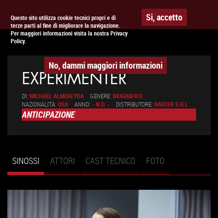
Togg
APPUNTAMENTO AL
CINEMA
Si, accetto
Questo sito utilizza cookie tecnici propri e di
terze parti al fine di migliorare la navigazione.
navig
Per maggiori informazioni visita la nostra Privacy
Policy.
No, dammi maggiori informazioni
EXPERIMENTER
DI:
MICHAEL ALMEREYDA
GENERE:
BIOGRAFICO
NAZIONALITÀ:
USA
ANNO:
- N.D. -
DISTRIBUTORE:
BARTER S.R.L.
ANTICIPAZIONE
SINOSSI
(SCHEDA
ATTORI
CAST TECNICO
FOTO
Schede primarie
ATTIVA)