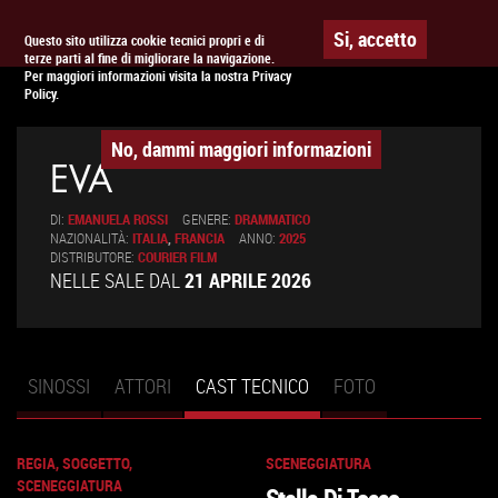
Togg
APPUNTAMENTO AL
CINEMA
Si, accetto
Questo sito utilizza cookie tecnici propri e di
terze parti al fine di migliorare la navigazione.
navig
Per maggiori informazioni visita la nostra Privacy
Policy.
No, dammi maggiori informazioni
EVA
DI:
EMANUELA ROSSI
GENERE:
DRAMMATICO
NAZIONALITÀ:
ITALIA
,
FRANCIA
ANNO:
2025
DISTRIBUTORE:
COURIER FILM
NELLE SALE DAL
21 APRILE 2026
SINOSSI
ATTORI
CAST TECNICO
(SCHEDA
FOTO
Schede primarie
ATTIVA)
REGIA, SOGGETTO,
SCENEGGIATURA
SCENEGGIATURA