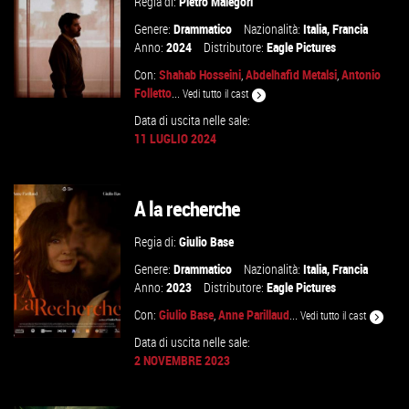
Regia di:
Pietro Malegori
Genere:
Drammatico
Nazionalità:
Italia
,
Francia
Anno:
2024
Distributore:
Eagle Pictures
Con:
Shahab Hosseini
,
Abdelhafid Metalsi
,
Antonio
Folletto
...
Vedi tutto il cast
Data di uscita nelle sale:
11 LUGLIO 2024
GUARDA IL TRAILER
A la recherche
VAI ALLA SCHEDA
Regia di:
Giulio Base
Genere:
Drammatico
Nazionalità:
Italia
,
Francia
Anno:
2023
Distributore:
Eagle Pictures
Con:
Giulio Base
,
Anne Parillaud
...
Vedi tutto il cast
Data di uscita nelle sale:
2 NOVEMBRE 2023