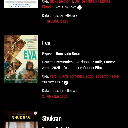
Con:
Ricky Memphis
,
Denise Tantucci
,
Liliana
Fiorelli
...
Vedi tutto il cast
Data di uscita nelle sale:
11 GIUGNO 2026
GUARDA IL TRAILER
Eva
VAI ALLA SCHEDA
Regia di:
Emanuela Rossi
Genere:
Drammatico
Nazionalità:
Italia
,
Francia
Anno:
2025
Distributore:
Courier Film
Con:
Carol Duarte
,
Tommaso Zoppi
,
Edoardo Pesce
...
Vedi tutto il cast
Data di uscita nelle sale:
21 APRILE 2026
VAI ALLA SCHEDA
Shukran