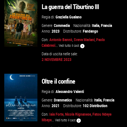
La guerra del Tiburtino III
VAI ALLA SCHEDA
Regia di:
Graziella Gualano
Genere:
Commedia
Nazionalità:
Italia
,
Francia
Anno:
2023
Distributore:
Fandango
Con:
Antonio Bannò
,
Sveva Mariani
,
Paolo
Calabresi
...
Vedi tutto il cast
Data di uscita nelle sale:
2 NOVEMBRE 2023
GUARDA IL TRAILER
Oltre il confine
VAI ALLA SCHEDA
Regia di:
Alessandro Valenti
Genere:
Drammatico
Nazionalità:
Italia
,
Francia
Anno:
2021
Distributore:
102 Distribution
Con:
Iaia Forte
,
Nicola Rignanese
,
Fatou Ndeye
Mbaye
...
Vedi tutto il cast