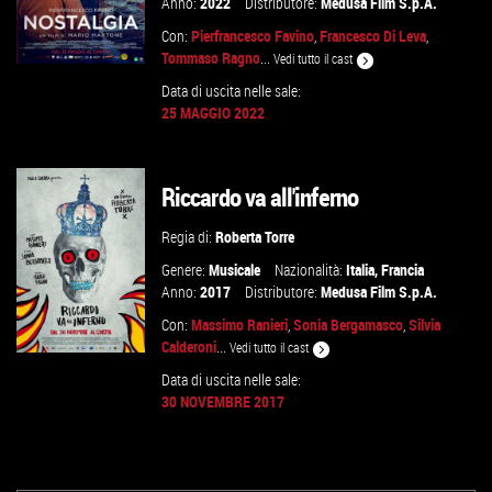
Anno:
2022
Distributore:
Medusa Film S.p.A.
Con:
Pierfrancesco Favino
,
Francesco Di Leva
,
Tommaso Ragno
...
Vedi tutto il cast
Data di uscita nelle sale:
25 MAGGIO 2022
GUARDA IL TRAILER
Riccardo va all'inferno
VAI ALLA SCHEDA
Regia di:
Roberta Torre
Genere:
Musicale
Nazionalità:
Italia
,
Francia
Anno:
2017
Distributore:
Medusa Film S.p.A.
Con:
Massimo Ranieri
,
Sonia Bergamasco
,
Silvia
Calderoni
...
Vedi tutto il cast
Data di uscita nelle sale:
30 NOVEMBRE 2017
VAI ALLA SCHEDA