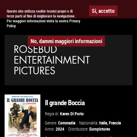
Togg
APPUNTAMENTO AL
CINEMA
Si, accetto
Questo sito utilizza cookie tecnici propri e di
terze parti al fine di migliorare la navigazione.
navig
Per maggiori informazioni visita la nostra Privacy
Policy.
No, dammi maggiori informazioni
ROSEBUD
ENTERTAINMENT
PICTURES
Il grande Boccia
Regia di:
Karen Di Porto
Genere:
Commedia
Nazionalità:
Italia
,
Francia
Anno:
2024
Distributore:
Europictures