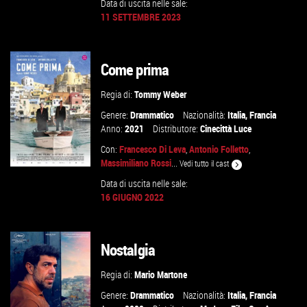
Data di uscita nelle sale:
11 SETTEMBRE 2023
GUARDA IL TRAILER
Come prima
VAI ALLA SCHEDA
Regia di:
Tommy Weber
Genere:
Drammatico
Nazionalità:
Italia
,
Francia
Anno:
2021
Distributore:
Cinecittà Luce
Con:
Francesco Di Leva
,
Antonio Folletto
,
Massimiliano Rossi
...
Vedi tutto il cast
Data di uscita nelle sale:
16 GIUGNO 2022
GUARDA IL TRAILER
Nostalgia
VAI ALLA SCHEDA
Regia di:
Mario Martone
Genere:
Drammatico
Nazionalità:
Italia
,
Francia