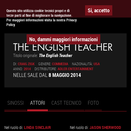
Togg
APPUNTAMENTO AL
CINEMA
Si, accetto
Questo sito utilizza cookie tecnici propri e di
terze parti al fine di migliorare la navigazione.
navig
Per maggiori informazioni visita la nostra Privacy
Policy.
No, dammi maggiori informazioni
THE ENGLISH TEACHER
Titolo originale:
The English Teacher
DI:
CRAIG ZISK
GENERE:
COMMEDIA
NAZIONALITÀ:
USA
ANNO:
2014
DISTRIBUTORE:
ADLER ENTERTAINMENT
NELLE SALE DAL
8 MAGGIO 2014
SINOSSI
ATTORI
(SCHEDA
CAST TECNICO
FOTO
Schede primarie
ATTIVA)
Nel ruolo di:
LINDA SINCLAIR
Nel ruolo di:
JASON SHERWOOD