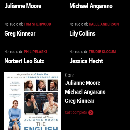
VAI
VAI
Julianne Moore
Michael Angarano
ALLA
ALLA
SCHEDA
SCHEDA
Nel ruolo di:
TOM SHERWOOD
Nel ruolo di:
HALLE ANDERSON
VAI
VAI
Greg Kinnear
Lily Collins
ALLA
ALLA
SCHEDA
SCHEDA
Nel ruolo di:
PHIL PELASKI
Nel ruolo di:
TRUDIE SLOCUM
VAI
VAI
Norbert Leo Butz
Jessica Hecht
ALLA
ALLA
SCHEDA
SCHEDA
Con:
Julianne Moore
Michael Angarano
Greg Kinnear
Cast completo