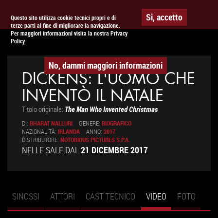
Togg
APPUNTAMENTO AL
CINEMA
Si, accetto
Questo sito utilizza cookie tecnici propri e di
terze parti al fine di migliorare la navigazione.
navig
Per maggiori informazioni visita la nostra Privacy
Policy.
No, dammi maggiori informazioni
DICKENS: L'UOMO CHE
INVENTÒ IL NATALE
Titolo originale:
The Man Who Invented Christmas
DI:
BHARAT NALLURI
GENERE:
BIOGRAFICO
NAZIONALITÀ:
IRLANDA
ANNO:
2017
DISTRIBUTORE:
NOTORIOUS PICTURES S.P.A.
NELLE SALE DAL
21 DICEMBRE 2017
SINOSSI
ATTORI
CAST TECNICO
VIDEO
(SCHEDA
FOTO
Schede primarie
ATTIVA)