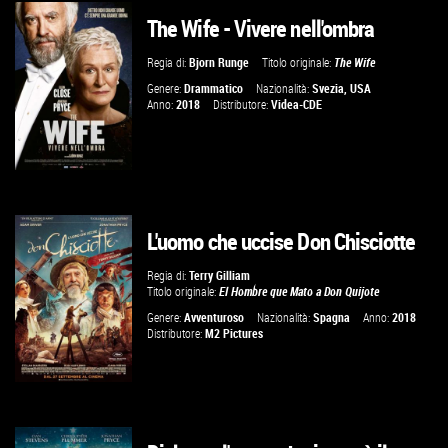
The Wife - Vivere nell'ombra
GUARDA IL TRAILER
Regia di:
Bjorn Runge
Titolo originale:
The Wife
VAI ALLA SCHEDA
Genere:
Drammatico
Nazionalità:
Svezia
,
USA
Anno:
2018
Distributore:
Videa-CDE
L'uomo che uccise Don Chisciotte
GUARDA IL TRAILER
Regia di:
Terry Gilliam
Titolo originale:
El Hombre que Mato a Don Quijote
VAI ALLA SCHEDA
Genere:
Avventuroso
Nazionalità:
Spagna
Anno:
2018
Distributore:
M2 Pictures