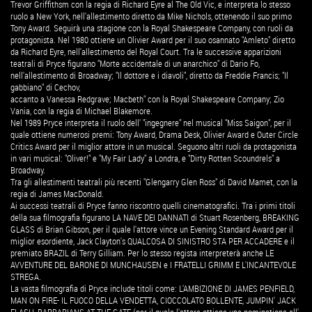
Trevor Griffithsm con la regia di Richard Eyre al The Old Vic, e interpreta lo stesso
ruolo a New York, nell'allestimento diretto da Mike Nichols, ottenendo il suo primo
Tony Award. Seguirà una stagione con la Royal Shakespeare Company, con ruoli da
protagonista. Nel 1980 ottiene un Olivier Award per il suo osannato "Amleto" diretto
da Richard Eyre, nell'allestimento del Royal Court. Tra le successive apparizioni
teatrali di Pryce figurano "Morte accidentale di un anarchico" di Dario Fo,
nell'allestimento di Broadway; "Il dottore e i diavoli", diretto da Freddie Francis; "Il
gabbiano" di Cechov,
accanto a Vanessa Redgrave; Macbeth" con la Royal Shakespeare Company; Zio
Vania, con la regia di Michael Blakemore.
Nel 1989 Pryce interpreta il ruolo dell' "ingegnere" nel musical "Miss Saigon", per il
quale ottiene numerosi premi: Tony Award, Drama Desk, Olivier Award e Outer Circle
Critics Award per il miglior attore in un musical. Seguono altri ruoli da protagonista
in vari musical: "Oliver!" e "My Fair Lady" a Londra, e "Dirty Rotten Scoundrels" a
Broadway.
Tra gli allestimenti teatrali più recenti "Glengarry Glen Ross" di David Mamet, con la
regia di James MacDonald.
Ai successi teatrali di Pryce fanno riscontro quelli cinematografici. Tra i primi titoli
della sua filmografia figurano LA NAVE DEI DANNATI di Stuart Rosenberg, BREAKING
GLASS di Brian Gibson, per il quale l'attore vince un Evening Standard Award per il
miglior esordiente, Jack Clayton's QUALCOSA DI SINISTRO STA PER ACCADERE e il
premiato BRAZIL di Terry Gilliam. Per lo stesso regista interpreterà anche LE
AVVENTURE DEL BARONE DI MUNCHAUSEN e I FRATELLI GRIMM E L'INCANTEVOLE
STREGA.
La vasta filmografia di Pryce include titoli come: L'AMBIZIONE DI JAMES PENFIELD,
MAN ON FIRE- IL FUOCO DELLA VENDETTA, CIOCCOLATO BOLLENTE, JUMPIN' JACK