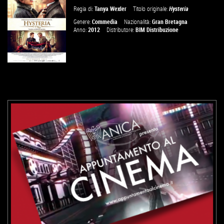
Regia di:
Tanya Wexler
Titolo originale:
Hysteria
VAI ALLA SCHEDA
Genere:
Commedia
Nazionalità:
Gran Bretagna
Anno:
2012
Distributore:
BIM Distribuzione
VAI ALLA SCHEDA