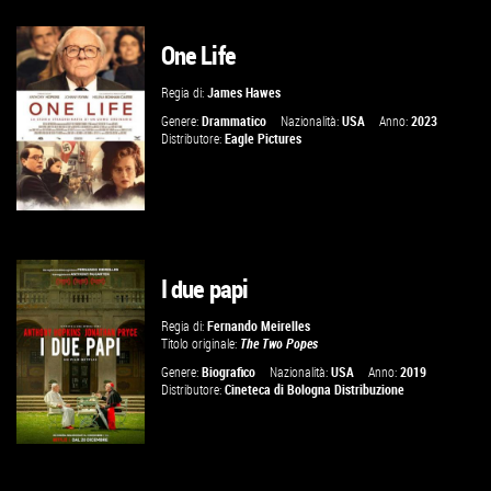
One Life
GUARDA IL TRAILER
Regia di:
James Hawes
VAI ALLA SCHEDA
Genere:
Drammatico
Nazionalità:
USA
Anno:
2023
Distributore:
Eagle Pictures
I due papi
GUARDA IL TRAILER
Regia di:
Fernando Meirelles
Titolo originale:
The Two Popes
VAI ALLA SCHEDA
Genere:
Biografico
Nazionalità:
USA
Anno:
2019
Distributore:
Cineteca di Bologna Distribuzione