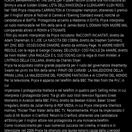
FLASH, BARBARIANS AT THE GATE (per il quale l'attore ottiene una nominationa all'
Emmy e una al Golden Globe), L'ETÀ DELL'INNOCENZA e GLENGARRY GLEN ROSS.
Nel 1995 Pryce intepreta CARRINGTON di Christopher Hampton, ottenendo il premio
per il miglior attore al festival di Cannes e l'Evening Standard Award, nonché un
candidatura al BAFTA. Protagonista accanto a Madonna in EVITA, Pryce interpreta
un ruolo memorabile nel film della serie di James Bond IL DOMANI NON MUORE MAI,
comparendo altresì in RONIN e STIGMATE.
I film più recenti interpretati da Pryce includono: RACCONTI INCANTATI, diretto da
Adam Shankman; G.I.JOE: LA NASCITA DEI COBRA, diretto da Stephen Sommers;
MY ZINC BED - OSSESSIONE D'AMORE, diretto da Anthony Page; IN AMORE NIENTE
REGOLE, con la regia di George Clooney; DE-LOVELY- COSÌ FACILE DA AMARE, diretto
da Irwin Walker; UNA RAGAZZA E IL SUO SOGNO, con la regia di Irwin Winkler; e
L'INTRIGO DELLA COLLANA, diretto da Charles Shyer.
Pryce ha acquistato inoltre grande popolarità per il ruolo del governatore Weatherby
Swann nei primi tre film della serie I PIRATI DEI CARAIBI: LA MALEDIZIONE DELLA
PRIMA LUNA, LA MALEDIZIONE DEL FORZIERE FANTASMA e AI CONFINI DEL MONDO.
Per la televisione, Pryce è apparso nel telefilm della BBC The Man from the Pru", in
cui
impersona il protagonista Wallace e nel telefilm in quattro parti Selling Hitler, in cui
interpreta il protagonista Gerd. Tra gli altri suoi titoli televisivi figurano Great
Moments in Aviation della BBC Films, diretto da Beeban Kidron; Baker Street
Irregulars, diretto da Julian Kemp di RDF MEDIA, in cui Pryce interpreta Sherlock
Holmes; Thicker Than Water della BBC TV. Recentemente, Pryce ha impersonato il
ruolo di Mr Buxton in Cranford: Return to Cranford, ottenendo una candidatura
all'Emmy per il miglior attore non protagonista in una miniserie/telefilm.
Come riconoscimento per i suoi numerosi successi nel cinema, in teatro e in
televisione, nel 2006 Pryce ha ottenuto una laurea honoris causa dalla Liverpool