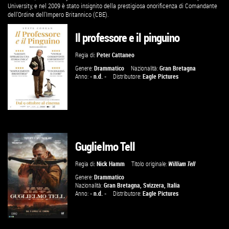
University, e nel 2009 è stato insignito della prestigiosa onorificenza di Comandante
dell'Ordine dell'Impero Britannico (CBE).
Il professore e il pinguino
Regia di:
Peter Cattaneo
Genere:
Drammatico
Nazionalità:
Gran Bretagna
Anno:
- n.d. -
Distributore:
Eagle Pictures
Guglielmo Tell
GUARDA IL TRAILER
Regia di:
Nick Hamm
Titolo originale:
William Tell
VAI ALLA SCHEDA
Genere:
Drammatico
Nazionalità:
Gran Bretagna
,
Svizzera
,
Italia
Anno:
- n.d. -
Distributore:
Eagle Pictures