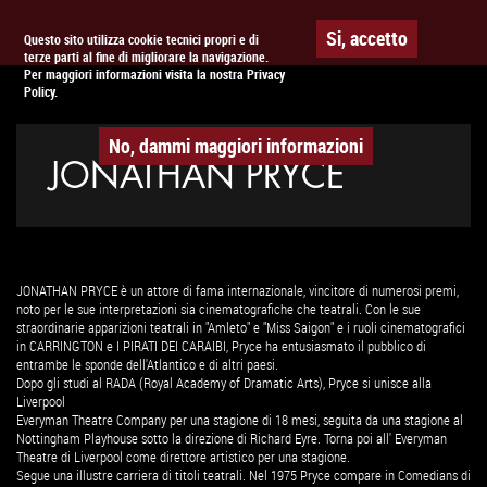
Togg
APPUNTAMENTO AL
CINEMA
Si, accetto
Questo sito utilizza cookie tecnici propri e di
terze parti al fine di migliorare la navigazione.
navig
Per maggiori informazioni visita la nostra Privacy
Policy.
No, dammi maggiori informazioni
JONATHAN PRYCE
JONATHAN PRYCE è un attore di fama internazionale, vincitore di numerosi premi,
noto per le sue interpretazioni sia cinematografiche che teatrali. Con le sue
straordinarie apparizioni teatrali in "Amleto" e "Miss Saigon" e i ruoli cinematografici
in CARRINGTON e I PIRATI DEI CARAIBI, Pryce ha entusiasmato il pubblico di
entrambe le sponde dell'Atlantico e di altri paesi.
Dopo gli studi al RADA (Royal Academy of Dramatic Arts), Pryce si unisce alla
Liverpool
Everyman Theatre Company per una stagione di 18 mesi, seguita da una stagione al
Nottingham Playhouse sotto la direzione di Richard Eyre. Torna poi all' Everyman
Theatre di Liverpool come direttore artistico per una stagione.
Segue una illustre carriera di titoli teatrali. Nel 1975 Pryce compare in Comedians di