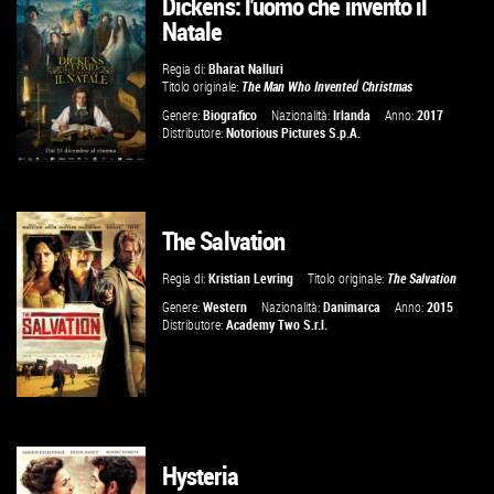
Dickens: l'uomo che inventò il
GUARDA IL TRAILER
Natale
VAI ALLA SCHEDA
Regia di:
Bharat Nalluri
Titolo originale:
The Man Who Invented Christmas
Genere:
Biografico
Nazionalità:
Irlanda
Anno:
2017
Distributore:
Notorious Pictures S.p.A.
The Salvation
GUARDA IL TRAILER
Regia di:
Kristian Levring
Titolo originale:
The Salvation
VAI ALLA SCHEDA
Genere:
Western
Nazionalità:
Danimarca
Anno:
2015
Distributore:
Academy Two S.r.l.
Hysteria
GUARDA IL TRAILER