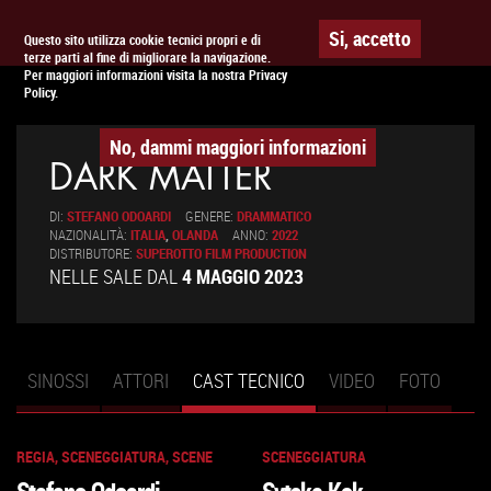
Togg
APPUNTAMENTO AL
CINEMA
Si, accetto
Questo sito utilizza cookie tecnici propri e di
terze parti al fine di migliorare la navigazione.
navig
Per maggiori informazioni visita la nostra Privacy
Policy.
No, dammi maggiori informazioni
DARK MATTER
DI:
STEFANO ODOARDI
GENERE:
DRAMMATICO
NAZIONALITÀ:
ITALIA
,
OLANDA
ANNO:
2022
DISTRIBUTORE:
SUPEROTTO FILM PRODUCTION
NELLE SALE DAL
4 MAGGIO 2023
SINOSSI
ATTORI
CAST TECNICO
(SCHEDA
VIDEO
FOTO
Schede primarie
ATTIVA)
REGIA, SCENEGGIATURA, SCENE
SCENEGGIATURA