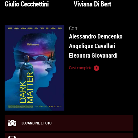
Giulio Cecchettini
Viviana Di Bert
VAI
VAI
ALLA
ALLA
SCHEDA
SCHEDA
Con:
Alessandro Demcenko
Angelique Cavallari
Eleonora Giovanardi
Cast completo
LOCANDINE E FOTO