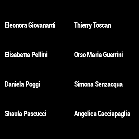
ALLA
ALLA
SCHEDA
SCHEDA
Eleonora Giovanardi
Thierry Toscan
VAI
VAI
ALLA
ALLA
SCHEDA
SCHEDA
Elisabetta Pellini
Orso Maria Guerrini
VAI
VAI
ALLA
ALLA
SCHEDA
SCHEDA
Daniela Poggi
Simona Senzacqua
VAI
VAI
ALLA
ALLA
SCHEDA
SCHEDA
Shaula Pascucci
Angelica Cacciapaglia
VAI
VAI
ALLA
ALLA
SCHEDA
SCHEDA