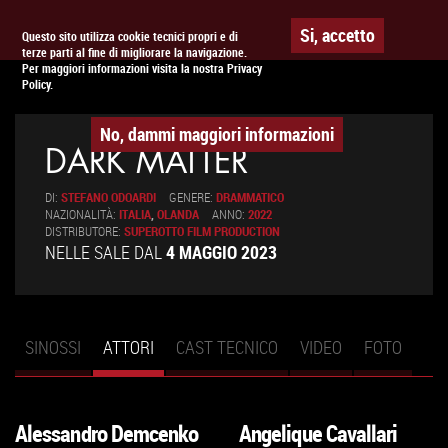
Togg
APPUNTAMENTO AL
CINEMA
Si, accetto
Questo sito utilizza cookie tecnici propri e di
terze parti al fine di migliorare la navigazione.
navig
Per maggiori informazioni visita la nostra Privacy
Policy.
No, dammi maggiori informazioni
DARK MATTER
DI:
STEFANO ODOARDI
GENERE:
DRAMMATICO
NAZIONALITÀ:
ITALIA
,
OLANDA
ANNO:
2022
DISTRIBUTORE:
SUPEROTTO FILM PRODUCTION
NELLE SALE DAL
4 MAGGIO 2023
SINOSSI
ATTORI
(SCHEDA
CAST TECNICO
VIDEO
FOTO
Schede primarie
ATTIVA)
Alessandro Demcenko
Angelique Cavallari
VAI
VAI