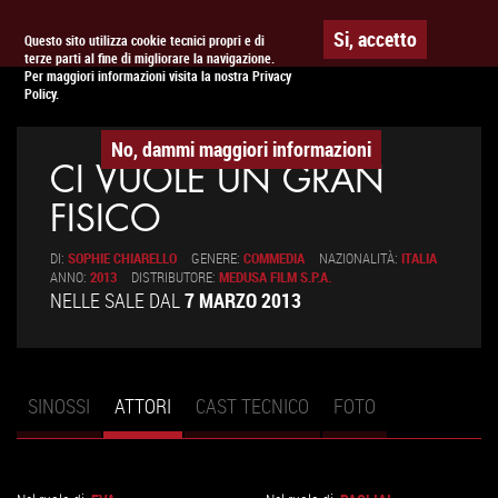
Togg
APPUNTAMENTO AL
CINEMA
Si, accetto
Questo sito utilizza cookie tecnici propri e di
terze parti al fine di migliorare la navigazione.
navig
Per maggiori informazioni visita la nostra Privacy
Policy.
No, dammi maggiori informazioni
CI VUOLE UN GRAN
FISICO
DI:
SOPHIE CHIARELLO
GENERE:
COMMEDIA
NAZIONALITÀ:
ITALIA
ANNO:
2013
DISTRIBUTORE:
MEDUSA FILM S.P.A.
NELLE SALE DAL
7 MARZO 2013
SINOSSI
ATTORI
(SCHEDA
CAST TECNICO
FOTO
Schede primarie
ATTIVA)