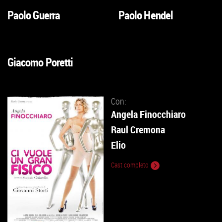
Paolo Guerra
Paolo Hendel
VAI
VAI
ALLA
ALLA
SCHEDA
SCHEDA
Giacomo Poretti
VAI
ALLA
SCHEDA
Con:
Angela Finocchiaro
Raul Cremona
Elio
Cast completo