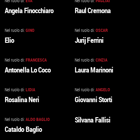
Nel ruolo di:
EVA
Nel ruolo di:
PAGLIAI
VAI
VAI
Angela Finocchiaro
Raul Cremona
ALLA
ALLA
SCHEDA
SCHEDA
Nel ruolo di:
GINO
Nel ruolo di:
OSCAR
VAI
VAI
Elio
Jurij Ferrini
ALLA
ALLA
SCHEDA
SCHEDA
Nel ruolo di:
FRANCESCA
Nel ruolo di:
CINZIA
VAI
VAI
Antonella Lo Coco
Laura Marinoni
ALLA
ALLA
SCHEDA
SCHEDA
Nel ruolo di:
LIDIA
Nel ruolo di:
ANGELO
VAI
VAI
Rosalina Neri
Giovanni Storti
ALLA
ALLA
SCHEDA
SCHEDA
Silvana Fallisi
Nel ruolo di:
ALDO BAGLIO
VAI
VAI
Cataldo Baglio
ALLA
ALLA
SCHEDA
SCHEDA