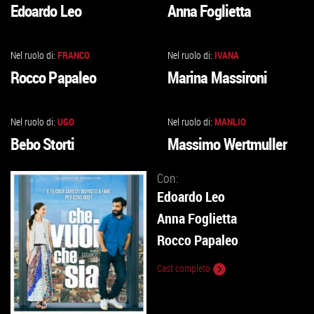
Edoardo Leo
Anna Foglietta
ALLA
ALLA
SCHEDA
SCHEDA
Nel ruolo di:
FRANCO
Nel ruolo di:
IVANA
VAI
VAI
Rocco Papaleo
Marina Massironi
ALLA
ALLA
SCHEDA
SCHEDA
Nel ruolo di:
UGO
Nel ruolo di:
MANLIO
VAI
VAI
Bebo Storti
Massimo Wertmuller
ALLA
ALLA
SCHEDA
SCHEDA
Con:
Edoardo Leo
Anna Foglietta
Rocco Papaleo
Cast completo