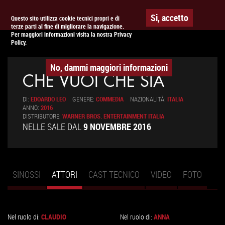
Togg
APPUNTAMENTO AL
CINEMA
Si, accetto
Questo sito utilizza cookie tecnici propri e di
terze parti al fine di migliorare la navigazione.
navig
Per maggiori informazioni visita la nostra Privacy
Policy.
No, dammi maggiori informazioni
CHE VUOI CHE SIA
DI:
EDOARDO LEO
GENERE:
COMMEDIA
NAZIONALITÀ:
ITALIA
ANNO:
2016
DISTRIBUTORE:
WARNER BROS. ENTERTAINMENT ITALIA
NELLE SALE DAL
9 NOVEMBRE 2016
SINOSSI
ATTORI
(SCHEDA
CAST TECNICO
VIDEO
FOTO
Schede primarie
ATTIVA)
Nel ruolo di:
CLAUDIO
Nel ruolo di:
ANNA
VAI
VAI