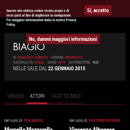
Togg
APPUNTAMENTO AL
CINEMA
Si, accetto
Questo sito utilizza cookie tecnici propri e di
terze parti al fine di migliorare la navigazione.
navig
Per maggiori informazioni visita la nostra Privacy
Policy.
No, dammi maggiori informazioni
BIAGIO
DI:
PASQUALE SCIMECA
GENERE:
BIOGRAFICO
NAZIONALITÀ:
ITALIA
ANNO:
2014
DISTRIBUTORE:
-N.D.-
NELLE SALE DAL
22 GENNAIO 2015
SINOSSI
ATTORI
(SCHEDA
CAST TECNICO
Schede primarie
ATTIVA)
Nel ruolo di:
FRA BIAGIO
Nel ruolo di:
PASTORE ROSARIO
VAI
VAI
Marcello Mazzarella
Vincenzo Albanese