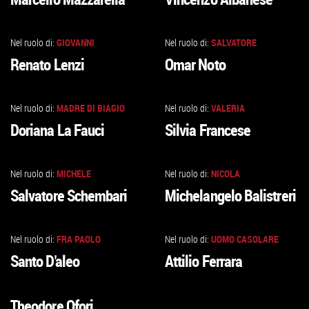
ALLA
ALLA
SCHEDA
SCHEDA
Nel ruolo di:
GIOVANNI
Nel ruolo di:
SALVATORE
VAI
VAI
Renato Lenzi
Omar Noto
ALLA
ALLA
SCHEDA
SCHEDA
Nel ruolo di:
MADRE DI BIAGIO
Nel ruolo di:
VALERIA
VAI
VAI
Doriana La Fauci
Silvia Francese
ALLA
ALLA
SCHEDA
SCHEDA
Nel ruolo di:
MICHELE
Nel ruolo di:
NICOLA
VAI
VAI
Salvatore Schembari
Michelangelo Balistreri
ALLA
ALLA
SCHEDA
SCHEDA
Nel ruolo di:
FRA PAOLO
Nel ruolo di:
UOMO CASOLARE
VAI
VAI
Santo D'aleo
Attilio Ferrara
ALLA
ALLA
SCHEDA
SCHEDA
Theodore Ofori