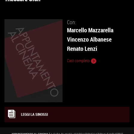
VAI
ALLA
SCHEDA
Con:
Marcello Mazzarella
Vincenzo Albanese
Renato Lenzi
Cast completo
LEGGI LA SINOSSI