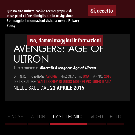
Togg
APPUNTAMENTO AL
CINEMA
Si, accetto
Questo sito utilizza cookie tecnici propri e di
terze parti al fine di migliorare la navigazione.
navig
Per maggiori informazioni visita la nostra Privacy
Policy.
No, dammi maggiori informazioni
AVENGERS: AGE OF
ULTRON
Titolo originale:
Marvel's Avengers: Age of Ultron
DI:
-N.D.-
GENERE:
AZIONE
NAZIONALITÀ:
USA
ANNO:
2015
DISTRIBUTORE:
WALT DISNEY STUDIOS MOTION PICTURES ITALIA
NELLE SALE DAL
22 APRILE 2015
SINOSSI
ATTORI
CAST TECNICO
(SCHEDA
VIDEO
FOTO
Schede primarie
ATTIVA)