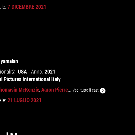
7 DICEMBRE 2021
ale:
hyamalan
USA
2021
ionalità:
Anno:
l Pictures International Italy
homasin McKenzie
Aaron Pierre
,
...
Vedi tutto il cast
21 LUGLIO 2021
ale: