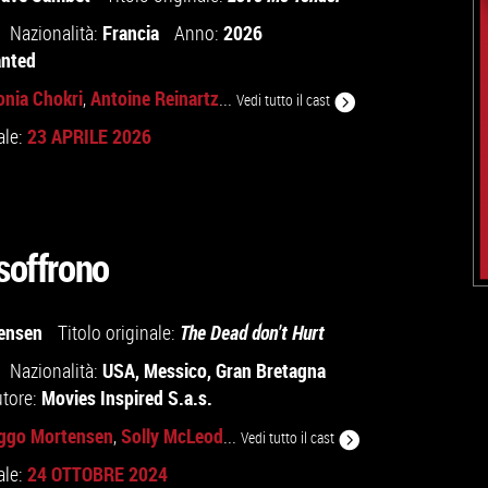
Francia
2026
Nazionalità:
Anno:
anted
nia Chokri
Antoine Reinartz
,
...
Vedi tutto il cast
23 APRILE 2026
ale:
 soffrono
ensen
Titolo originale:
The Dead don't Hurt
USA
,
Messico
,
Gran Bretagna
Nazionalità:
Movies Inspired S.a.s.
utore:
ggo Mortensen
Solly McLeod
,
...
Vedi tutto il cast
24 OTTOBRE 2024
ale: