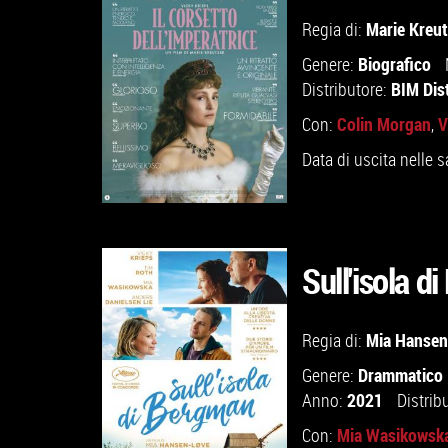
GUARDA IL TRAILER
Marie Kreut
Regia di:
Biografico
Genere:
VAI ALLA SCHEDA
BIM Dis
Distributore:
Colin Morgan
V
Con:
,
Data di uscita nelle s
Sull'isola d
GUARDA IL TRAILER
Mia Hansen
Regia di:
Drammatico
Genere:
VAI ALLA SCHEDA
2021
Anno:
Distrib
Mia Wasikowsk
Con: