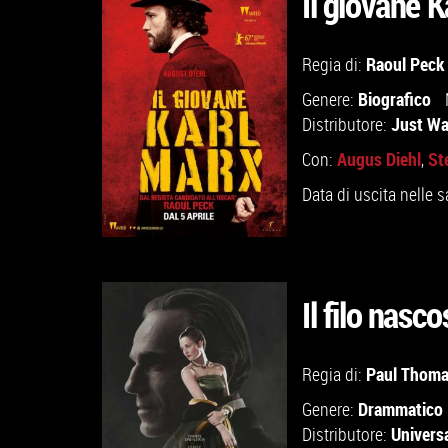
Il giovane K
GUARDA IL TRAILER
Raoul Peck
Regia di:
Biografico
Genere:
VAI ALLA SCHEDA
Just W
Distributore:
Augus Diehl
St
Con:
,
Data di uscita nelle s
Il filo nasco
GUARDA IL TRAILER
Paul Thoma
Regia di:
Drammatico
Genere:
VAI ALLA SCHEDA
Universa
Distributore: