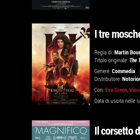
I tre mosche
GUARDA IL TRAILER
Martin Bou
Regia di:
Titolo originale:
The 
VAI ALLA SCHEDA
Commedia
Genere:
Notorio
Distributore:
Eva Green
Vinc
Con:
,
Data di uscita nelle s
Il corsetto 