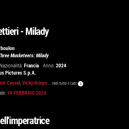
ttieri - Milady
rboulon
Three Musketeers: Milady
Francia
2024
Nazionalità:
Anno:
us Pictures S.p.A.
ent Cassel
Vicky Krieps
,
...
Vedi tutto il cast
14 FEBBRAIO 2024
ale:
dell'imperatrice