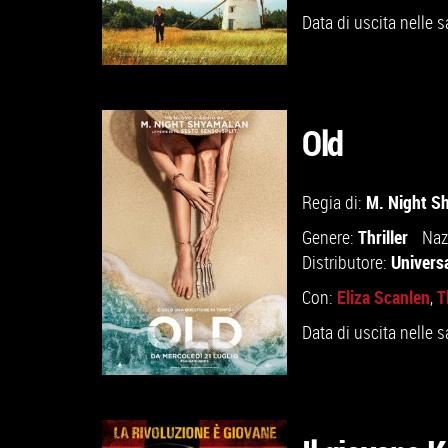
Data di uscita nelle s
Old
GUARDA IL TRAILER
M. Night S
Regia di:
Thriller
Genere:
Naz
VAI ALLA SCHEDA
Universa
Distributore:
Eliza Scanlen
T
Con:
,
Data di uscita nelle s