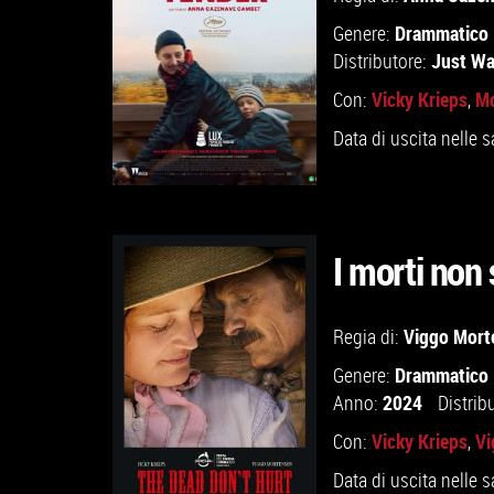
Drammatico
Genere:
Just W
Distributore:
Vicky Krieps
Mo
Con:
,
Data di uscita nelle s
I morti non
GUARDA IL TRAILER
Viggo Mort
Regia di:
Drammatico
Genere:
VAI ALLA SCHEDA
2024
Anno:
Distrib
Vicky Krieps
Vi
Con:
,
Data di uscita nelle s