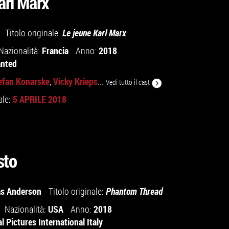
arl Marx
Titolo originale:
Le jeune Karl Marx
Francia
2018
Nazionalità:
Anno:
anted
efan Konarske
Vicky Krieps
,
...
Vedi tutto il cast
5 APRILE 2018
ale:
sto
s Anderson
Titolo originale:
Phantom Thread
USA
2018
Nazionalità:
Anno:
l Pictures International Italy