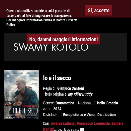
Togg
APPUNTAMENTO AL
CINEMA
Si, accetto
Questo sito utilizza cookie tecnici propri e di
terze parti al fine di migliorare la navigazione.
navig
Per maggiori informazioni visita la nostra Privacy
Policy.
No, dammi maggiori informazioni
SWAMY ROTOLO
Io e il secco
Regia di:
Gianluca Santoni
Titolo originale:
My Killer Buddy
Genere:
Drammatico
Nazionalità:
Italia
,
Croazia
Anno:
2024
Distributore:
Europictures
e
Vision Distribution
Con:
Andrea Lattanzi
,
Francesco Lombardo
,
Barbara
Ronchi
...
Vedi tutto il cast