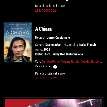
Data di uscita nelle sale:
GUARDA IL TRAILER
23 MAGGIO 2024
VAI ALLA SCHEDA
A Chiara
Regia di:
Jonas Carpignano
Genere:
Drammatico
Nazionalità:
Italia
,
Francia
Anno:
2021
Distributore:
Lucky Red Distribuzione
Con:
Carmela Fumo
,
Swamy Rotolo
,
Claudio Rotolo
...
Vedi tutto il cast
Data di uscita nelle sale:
7 OTTOBRE 2021
GUARDA IL TRAILER
VAI ALLA SCHEDA