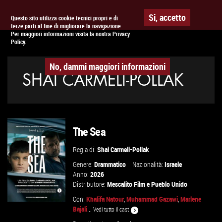
Togg
APPUNTAMENTO AL
CINEMA
Si, accetto
Questo sito utilizza cookie tecnici propri e di
terze parti al fine di migliorare la navigazione.
navig
Per maggiori informazioni visita la nostra Privacy
Policy.
No, dammi maggiori informazioni
SHAI CARMELI-POLLAK
The Sea
Regia di:
Shai Carmeli-Pollak
Genere:
Drammatico
Nazionalità:
Israele
Anno:
2026
Distributore:
Mescalito Film
e
Pueblo Unido
Con:
Khalifa Natour
,
Muhammad Gazawi
,
Marlene
Bajali
...
Vedi tutto il cast