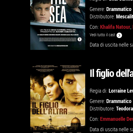
Drammatico
Genere:
Mescali
Distributore:
Khalifa Natour
Con:
,
Vedi tutto il cast
Data di uscita nelle s
Il figlio dell'
GUARDA IL TRAILER
Lorraine Le
Regia di:
Drammatico
Genere:
VAI ALLA SCHEDA
Teodora
Distributore:
Emmanuelle De
Con:
Data di uscita nelle s