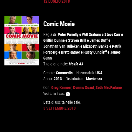
12 LUGLIO 2018
VAI ALLA SCHEDA
Comic Movie
Regia di:
Peter Farrelly
e
Will Graham
e
Steve Carr
e
Griffin Dunne
e
Steven Brill
e
James Duff
e
Jonathan Van Tulleken
e
Elizabeth Banks
e
Patrik
Forsberg
e
Brett Ratner
e
Rusty Cundieff
e
James
Gunn
Titolo originale:
Movie 43
Genere:
Commedia
Nazionalità:
USA
Anno:
2013
Distributore:
Moviemax
Con:
Greg Kinnear
,
Dennis Quaid
,
Seth MacFarlane
...
Vedi tutto il cast
VAI ALLA SCHEDA
Data di uscita nelle sale:
5 SETTEMBRE 2013