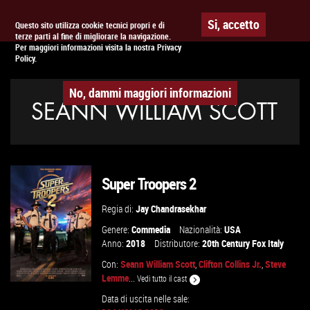
Togg
APPUNTAMENTO AL
CINEMA
Si, accetto
Questo sito utilizza cookie tecnici propri e di
terze parti al fine di migliorare la navigazione.
navig
Per maggiori informazioni visita la nostra Privacy
Policy.
No, dammi maggiori informazioni
SEANN WILLIAM SCOTT
Super Troopers 2
Regia di:
Jay Chandrasekhar
Genere:
Commedia
Nazionalità:
USA
Anno:
2018
Distributore:
20th Century Fox Italy
Con:
Seann William Scott
,
Clifton Collins Jr.
,
Steve
Lemme
...
Vedi tutto il cast
Data di uscita nelle sale: