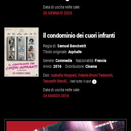
Data di uscita nelle sale:
GUARDA IL TRAILER
26 GENNAIO 2023
VAI ALLA SCHEDA
Il condominio dei cuori infranti
Regia di:
Samuel Benchetrit
Titolo originale:
Asphalte
Genere:
Commedia
Nazionalità:
Francia
Anno:
2016
Distributore:
Cinema
Con:
Isabelle Huppert
,
Valeria Bruni Tedeschi
,
Tassadit Mandi
...
Vedi tutto il cast
Data di uscita nelle sale:
24 MARZO 2016
GUARDA IL TRAILER
VAI ALLA SCHEDA