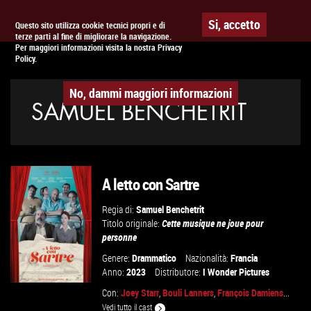
Togg
APPUNTAMENTO AL
CINEMA
Si, accetto
Questo sito utilizza cookie tecnici propri e di
terze parti al fine di migliorare la navigazione.
navig
Per maggiori informazioni visita la nostra Privacy
Policy.
No, dammi maggiori informazioni
SAMUEL BENCHETRIT
A letto con Sartre
Regia di:
Samuel Benchetrit
Titolo originale:
Cette musique ne joue pour
personne
Genere:
Drammatico
Nazionalità:
Francia
Anno:
2023
Distributore:
I Wonder Pictures
Con:
Joey Starr
,
Bouli Lanners
,
François Damiens
...
Vedi tutto il cast