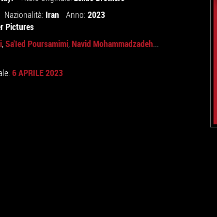
Iran
2023
Nazionalità:
Anno:
r Pictures
i
Sa'Ied Poursamimi
Navid Mohammadzadeh
,
,
...
6 APRILE 2023
ale: