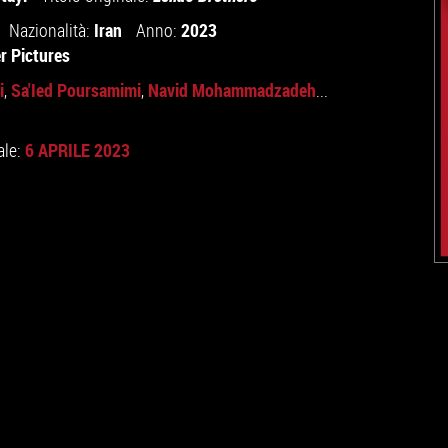
Iran
2023
Nazionalità:
Anno:
r Pictures
i
Sa'Ied Poursamimi
Navid Mohammadzadeh
,
,
...
6 APRILE 2023
ale: