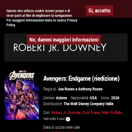
Togg
APPUNTAMENTO AL
CINEMA
Si, accetto
Questo sito utilizza cookie tecnici propri e di
terze parti al fine di migliorare la navigazione.
navig
Per maggiori informazioni visita la nostra Privacy
Policy.
No, dammi maggiori informazioni
ROBERT JR. DOWNEY
Avengers: Endgame (riedizione)
Regia di:
Joe Russo
e
Anthony Russo
Genere:
Azione
Nazionalità:
USA
Anno:
2026
Distributore:
The Walt Disney Company Italia
Con:
Robert Jr. Downey
,
Chris Evans
,
Mark Ruffalo
...
Vedi tutto il cast
Data di uscita nelle sale: