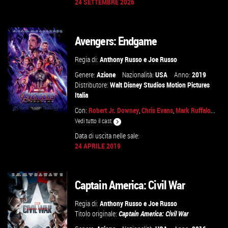
24 SETTEMBRE 2026
VAI ALLA SCHEDA
Avengers: Endgame
Regia di:
Anthony Russo
e
Joe Russo
Genere:
Azione
Nazionalità:
USA
Anno:
2019
Distributore:
Walt Disney Studios Motion Pictures
Italia
Con:
Robert Jr. Downey
,
Chris Evans
,
Mark Ruffalo
...
Vedi tutto il cast
Data di uscita nelle sale:
24 APRILE 2019
GUARDA IL TRAILER
VAI ALLA SCHEDA
Captain America: Civil War
Regia di:
Anthony Russo
e
Joe Russo
Titolo originale:
Captain America: Civil War