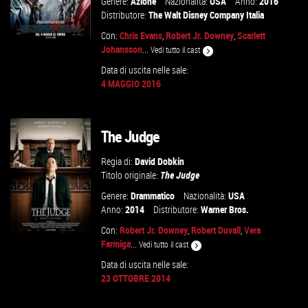
Genere:
Azione
Nazionalità:
USA
Anno:
2016
Distributore:
The Walt Disney Company Italia
Con:
Chris Evans
,
Robert Jr. Downey
,
Scarlett
Johansson
...
Vedi tutto il cast
Data di uscita nelle sale:
4 MAGGIO 2016
GUARDA IL TRAILER
VAI ALLA SCHEDA
The Judge
Regia di:
David Dobkin
Titolo originale:
The Judge
Genere:
Drammatico
Nazionalità:
USA
Anno:
2014
Distributore:
Warner Bros.
Con:
Robert Jr. Downey
,
Robert Duvall
,
Vera
Farmiga
...
Vedi tutto il cast
Data di uscita nelle sale:
23 OTTOBRE 2014
VAI ALLA SCHEDA