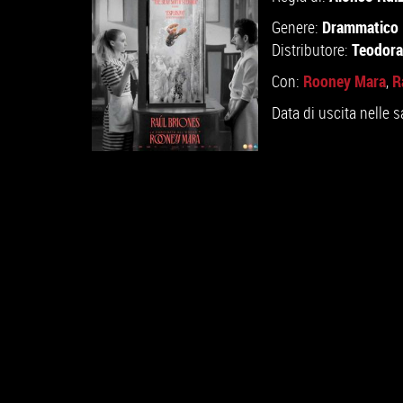
Drammatico
Genere:
Teodora
Distributore:
Rooney Mara
R
Con:
,
Data di uscita nelle s
GUARDA IL TRAILER
VAI ALLA SCHEDA