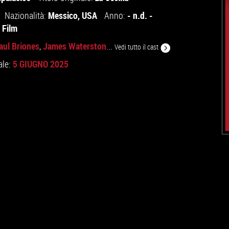
Messico
,
USA
- n.d. -
Nazionalità:
Anno:
 Film
aul Briones
James Waterston
,
...
Vedi tutto il cast
5 GIUGNO 2025
ale: