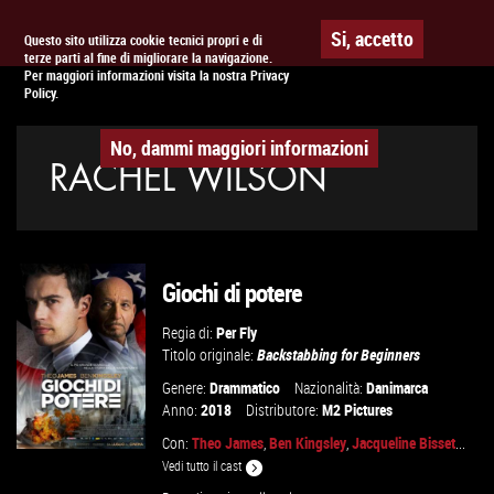
Togg
APPUNTAMENTO AL
CINEMA
Si, accetto
Questo sito utilizza cookie tecnici propri e di
terze parti al fine di migliorare la navigazione.
navig
Per maggiori informazioni visita la nostra Privacy
Policy.
No, dammi maggiori informazioni
RACHEL WILSON
Giochi di potere
Regia di:
Per Fly
Titolo originale:
Backstabbing for Beginners
Genere:
Drammatico
Nazionalità:
Danimarca
Anno:
2018
Distributore:
M2 Pictures
Con:
Theo James
,
Ben Kingsley
,
Jacqueline Bisset
...
Vedi tutto il cast