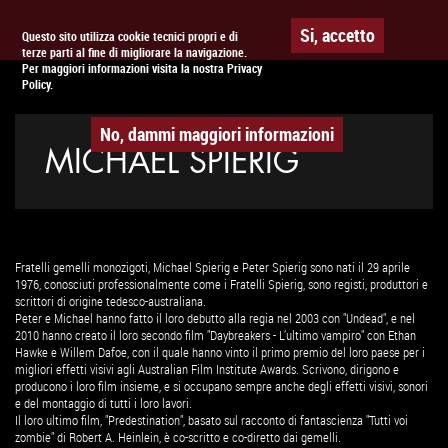
Togg
APPUNTAMENTO AL
CINEMA
Si, accetto
Questo sito utilizza cookie tecnici propri e di
terze parti al fine di migliorare la navigazione.
navig
Per maggiori informazioni visita la nostra Privacy
Policy.
No, dammi maggiori informazioni
MICHAEL SPIERIG
Fratelli gemelli monozigoti, Michael Spierig e Peter Spierig sono nati il 29 aprile
1976, conosciuti professionalmente come i Fratelli Spierig, sono registi, produttori e
scrittori di origine tedesco-australiana.
Peter e Michael hanno fatto il loro debutto alla regia nel 2003 con "Undead", e nel
2010 hanno creato il loro secondo film "Daybreakers - L’ultimo vampiro" con Ethan
Hawke e Willem Dafoe, con il quale hanno vinto il primo premio del loro paese per i
migliori effetti visivi agli Australian Film Institute Awards. Scrivono, dirigono e
producono i loro film insieme, e si occupano sempre anche degli effetti visivi, sonori
e del montaggio di tutti i loro lavori.
Il loro ultimo film, "Predestination", basato sul racconto di fantascienza "Tutti voi
zombie" di Robert A. Heinlein, è co-scritto e co-diretto dai gemelli.