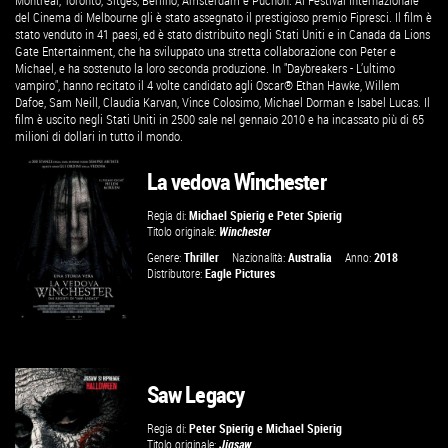
Montreal, Toronto, Sitges, Berlino, Amsterdam e Puchon. Al Festival Internazionale
del Cinema di Melbourne gli è stato assegnato il prestigioso premio Fipresci. Il film è
stato venduto in 41 paesi, ed è stato distribuito negli Stati Uniti e in Canada da Lions
Gate Entertainment, che ha sviluppato una stretta collaborazione con Peter e
Michael, e ha sostenuto la loro seconda produzione. In "Daybreakers - L’ultimo
vampiro", hanno recitato il 4 volte candidato agli Oscar® Ethan Hawke, Willem
Dafoe, Sam Neill, Claudia Karvan, Vince Colosimo, Michael Dorman e Isabel Lucas. Il
film è uscito negli Stati Uniti in 2500 sale nel gennaio 2010 e ha incassato più di 65
milioni di dollari in tutto il mondo.
La vedova Winchester
Regia di:
Michael Spierig
e
Peter Spierig
Titolo originale:
Winchester
Genere:
Thriller
Nazionalità:
Australia
Anno:
2018
Distributore:
Eagle Pictures
Saw Legacy
GUARDA IL TRAILER
Regia di:
Peter Spierig
e
Michael Spierig
Titolo originale:
Jigsaw
VAI ALLA SCHEDA