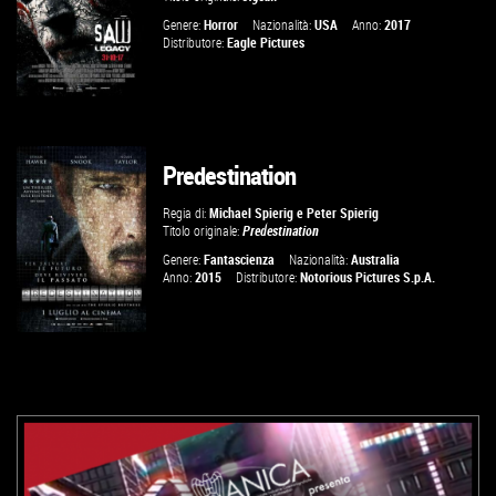
Genere:
Horror
Nazionalità:
USA
Anno:
2017
Distributore:
Eagle Pictures
Predestination
GUARDA IL TRAILER
Regia di:
Michael Spierig
e
Peter Spierig
Titolo originale:
Predestination
VAI ALLA SCHEDA
Genere:
Fantascienza
Nazionalità:
Australia
Anno:
2015
Distributore:
Notorious Pictures S.p.A.
GUARDA IL TRAILER
VAI ALLA SCHEDA