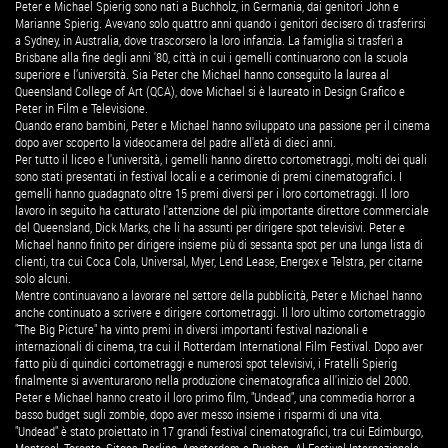
Peter e Michael Spierig sono nati a Buchholz, in Germania, dai genitori John e
Marianne Spierig. Avevano solo quattro anni quando i genitori decisero di trasferirsi
a Sydney, in Australia, dove trascorsero la loro infanzia. La famiglia si trasferì a
Brisbane alla fine degli anni '80, città in cui i gemelli continuarono con la scuola
superiore e l’università. Sia Peter che Michael hanno conseguito la laurea al
Queensland College of Art (QCA), dove Michael si è laureato in Design Grafico e
Peter in Film e Televisione.
Quando erano bambini, Peter e Michael hanno sviluppato una passione per il cinema
dopo aver scoperto la videocamera del padre all'età di dieci anni.
Per tutto il liceo e l'università, i gemelli hanno diretto cortometraggi, molti dei quali
sono stati presentati in festival locali e a cerimonie di premi cinematografici. I
gemelli hanno guadagnato oltre 15 premi diversi per i loro cortometraggi. Il loro
lavoro in seguito ha catturato l'attenzione del più importante direttore commerciale
del Queensland, Dick Marks, che li ha assunti per dirigere spot televisivi. Peter e
Michael hanno finito per dirigere insieme più di sessanta spot per una lunga lista di
clienti, tra cui Coca Cola, Universal, Myer, Lend Lease, Energex e Telstra, per citarne
solo alcuni.
Mentre continuavano a lavorare nel settore della pubblicità, Peter e Michael hanno
anche continuato a scrivere e dirigere cortometraggi. Il loro ultimo cortometraggio
"The Big Picture" ha vinto premi in diversi importanti festival nazionali e
internazionali di cinema, tra cui il Rotterdam International Film Festival. Dopo aver
fatto più di quindici cortometraggi e numerosi spot televisivi, i Fratelli Spierig
finalmente si avventurarono nella produzione cinematografica all'inizio del 2000.
Peter e Michael hanno creato il loro primo film, "Undead", una commedia horror a
basso budget sugli zombie, dopo aver messo insieme i risparmi di una vita.
"Undead" è stato proiettato in 17 grandi festival cinematografici, tra cui Edimburgo,