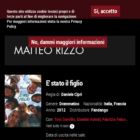
Togg
APPUNTAMENTO AL
CINEMA
Si, accetto
Questo sito utilizza cookie tecnici propri e di
terze parti al fine di migliorare la navigazione.
navig
Per maggiori informazioni visita la nostra Privacy
Policy.
No, dammi maggiori informazioni
MATTEO RIZZO
E' stato il figlio
Regia di:
Daniele Ciprì
Genere:
Drammatico
Nazionalità:
Italia
,
Francia
Anno:
2012
Distributore:
Fandango
Con:
Toni Servillo
,
Giselda Volodi
,
Fabrizio Falco
...
Vedi tutto il cast
Data di uscita nelle sale: