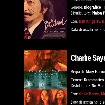
Biografico
Genere:
Plaion 
Distributore:
Ben Kingsley
B
Con:
,
Data di uscita nelle s
Charlie Say
GUARDA IL TRAILER
Mary Harro
Regia di:
Drammatico
Genere:
VAI ALLA SCHEDA
No.Mad 
Distributore:
Sosie Bacon
Ma
Con:
,
Data di uscita nelle s