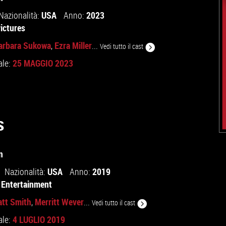
USA
2023
Nazionalità:
Anno:
Pictures
arbara Sukowa
Ezra Miller
,
...
Vedi tutto il cast
25 MAGGIO 2023
ale:
s
n
USA
2019
Nazionalità:
Anno:
Entertainment
tt Smith
Merritt Wever
,
...
Vedi tutto il cast
4 LUGLIO 2019
ale: