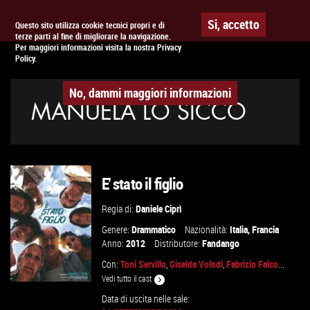
Togg
APPUNTAMENTO AL
CINEMA
Si, accetto
Questo sito utilizza cookie tecnici propri e di
terze parti al fine di migliorare la navigazione.
navig
Per maggiori informazioni visita la nostra Privacy
Policy.
No, dammi maggiori informazioni
MANUELA LO SICCO
E' stato il figlio
Regia di:
Daniele Ciprì
Genere:
Drammatico
Nazionalità:
Italia
,
Francia
Anno:
2012
Distributore:
Fandango
Con:
Toni Servillo
,
Giselda Volodi
,
Fabrizio Falco
...
Vedi tutto il cast
Data di uscita nelle sale: