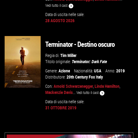
Vedi tutto il cast
Data di uscita nelle sale:
VAI ALLA SCHEDA
28 AGOSTO 2026
Terminator - Destino oscuro
Regia di:
Tim Miller
Titolo originale:
Terminator: Dark Fate
Genere:
Azione
Nazionalità:
USA
Anno:
2019
Distributore:
20th Century Fox Italy
Con:
Arnold Schwarzenegger
,
Linda Hamilton
,
Mackenzie Davis
...
Vedi tutto il cast
Data di uscita nelle sale:
31 OTTOBRE 2019
GUARDA IL TRAILER
VAI ALLA SCHEDA