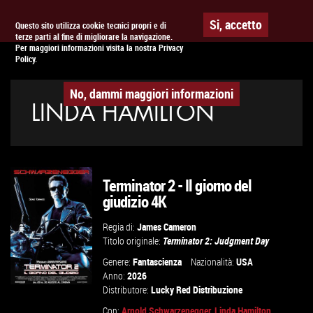
Togg
APPUNTAMENTO AL
CINEMA
Si, accetto
Questo sito utilizza cookie tecnici propri e di
terze parti al fine di migliorare la navigazione.
navig
Per maggiori informazioni visita la nostra Privacy
Policy.
No, dammi maggiori informazioni
LINDA HAMILTON
Terminator 2 - Il giorno del
giudizio 4K
Regia di:
James Cameron
Titolo originale:
Terminator 2: Judgment Day
Genere:
Fantascienza
Nazionalità:
USA
Anno:
2026
Distributore:
Lucky Red Distribuzione
Con:
Arnold Schwarzenegger
,
Linda Hamilton
...