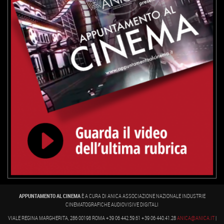
APPUNTAMENTO AL CINEMA
È A CURA DI ANICA ASSOCIAZIONE NAZIONALE INDUSTRIE
CINEMATOGRAFICHE AUDIOVISIVE DIGITALI
VIALE REGINA MARGHERITA, 286 00198 ROMA +39 06 442.59.61 +39 06 440.41.28
ANICA@ANICA.IT
|