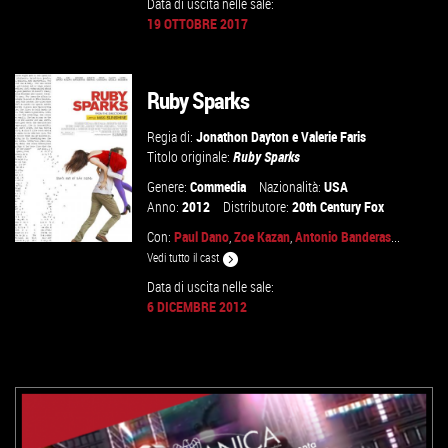
Data di uscita nelle sale:
19 OTTOBRE 2017
GUARDA IL TRAILER
VAI ALLA SCHEDA
Ruby Sparks
Regia di:
Jonathon Dayton
e
Valerie Faris
Titolo originale:
Ruby Sparks
Genere:
Commedia
Nazionalità:
USA
Anno:
2012
Distributore:
20th Century Fox
Con:
Paul Dano
,
Zoe Kazan
,
Antonio Banderas
...
Vedi tutto il cast
Data di uscita nelle sale:
6 DICEMBRE 2012
VAI ALLA SCHEDA