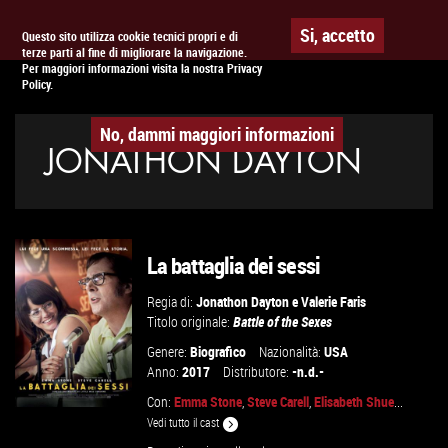
Togg
APPUNTAMENTO AL
CINEMA
Si, accetto
Questo sito utilizza cookie tecnici propri e di
terze parti al fine di migliorare la navigazione.
navig
Per maggiori informazioni visita la nostra Privacy
Policy.
No, dammi maggiori informazioni
JONATHON DAYTON
La battaglia dei sessi
Regia di:
Jonathon Dayton
e
Valerie Faris
Titolo originale:
Battle of the Sexes
Genere:
Biografico
Nazionalità:
USA
Anno:
2017
Distributore:
-n.d.-
Con:
Emma Stone
,
Steve Carell
,
Elisabeth Shue
...
Vedi tutto il cast