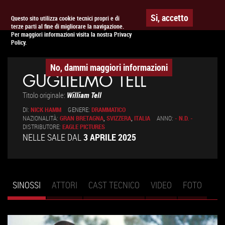
Togg
APPUNTAMENTO AL
CINEMA
Si, accetto
Questo sito utilizza cookie tecnici propri e di
terze parti al fine di migliorare la navigazione.
navig
Per maggiori informazioni visita la nostra Privacy
Policy.
No, dammi maggiori informazioni
GUGLIELMO TELL
Titolo originale:
William Tell
DI:
NICK HAMM
GENERE:
DRAMMATICO
NAZIONALITÀ:
GRAN BRETAGNA
,
SVIZZERA
,
ITALIA
ANNO:
- N.D. -
DISTRIBUTORE:
EAGLE PICTURES
NELLE SALE DAL
3 APRILE 2025
SINOSSI
(SCHEDA
ATTORI
CAST TECNICO
VIDEO
FOTO
Schede primarie
ATTIVA)