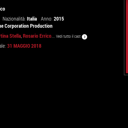
ico
Italia
2015
Nazionalità:
Anno:
e Corporation Production
tina Stella
Rosario Errico
,
...
Vedi tutto il cast
31 MAGGIO 2018
ale: