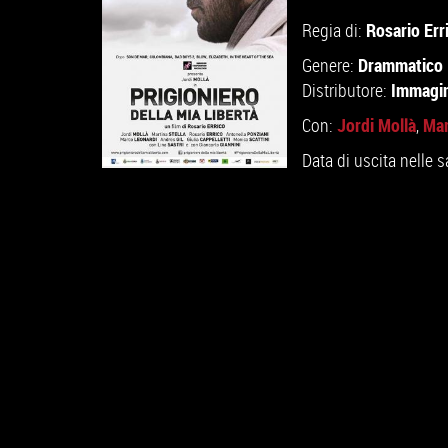
Rosario Err
Regia di:
Drammatico
Genere:
Immagin
Distributore:
Jordi Mollà
Mar
Con:
,
Data di uscita nelle s
GUARDA IL TRAILER
VAI ALLA SCHEDA